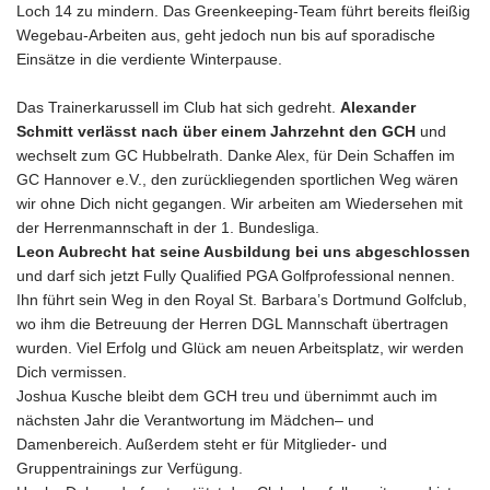
Loch 14 zu mindern. Das Greenkeeping-Team führt bereits fleißig
Wegebau-Arbeiten aus, geht jedoch nun bis auf sporadische
Einsätze in die verdiente Winterpause.
Das Trainerkarussell im Club hat sich gedreht.
Alexander
Schmitt verlässt nach über einem Jahrzehnt den GCH
und
wechselt zum GC Hubbelrath. Danke Alex, für Dein Schaffen im
GC Hannover e.V., den zurückliegenden sportlichen Weg wären
wir ohne Dich nicht gegangen. Wir arbeiten am Wiedersehen mit
der Herrenmannschaft in der 1. Bundesliga.
Leon Aubrecht hat seine Ausbildung bei uns abgeschlossen
und darf sich jetzt Fully Qualified PGA Golfprofessional nennen.
Ihn führt sein Weg in den Royal St. Barbara’s Dortmund Golfclub,
wo ihm die Betreuung der Herren DGL Mannschaft übertragen
wurden. Viel Erfolg und Glück am neuen Arbeitsplatz, wir werden
Dich vermissen.
Joshua Kusche bleibt dem GCH treu und übernimmt auch im
nächsten Jahr die Verantwortung im Mädchen– und
Damenbereich. Außerdem steht er für Mitglieder- und
Gruppentrainings zur Verfügung.