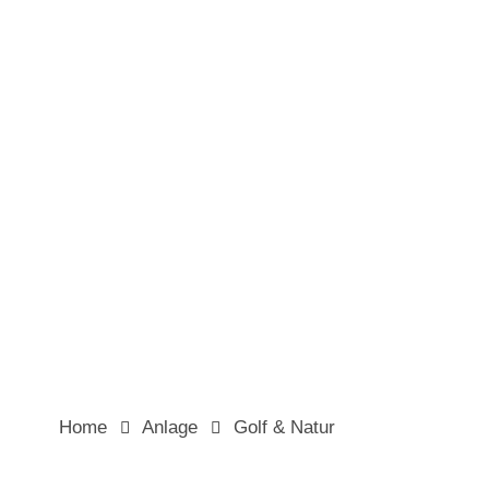
Mitglieder Login
Platzinfos
Kontakt
Wetter
Home
Anlage
Golf & Natur