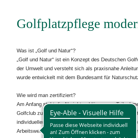
Golfplatzpflege mode
Was ist „Golf und Natur“?
„Golf und Natur“ ist ein Konzept des Deutschen Golf
der Umwelt und versteht sich als praxisnahe Anleitun
wurde entwickelt mit dem Bundesamt für Naturschu
Wie wird man zertifiziert?
Am Anfang steht die Absichtserklärung zur Teilnah
Golfclub zuständigen Teams. Die Projektarbeit selb
individuellen Gegebenheiten, wie die des Platzes, d
Arbeitsweisen. Es werden etwa landschaftliche Eigen